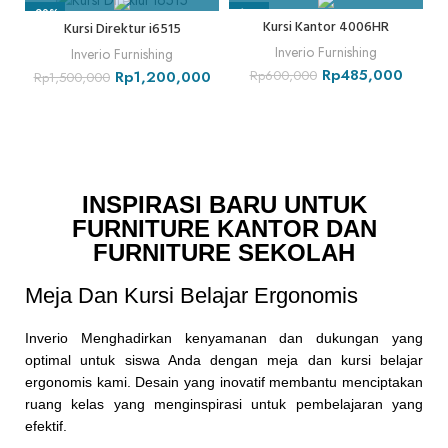
-20%
-19%
-
Kursi Kantor 4006HR
Kursi Direktur i6515
Inverio Furnishing
Inverio Furnishing
Rp
485,000
Rp
1,200,000
Rp
600,000
Rp
1,500,000
INSPIRASI BARU UNTUK
FURNITURE KANTOR DAN
FURNITURE SEKOLAH
Meja Dan Kursi Belajar Ergonomis
Inverio Menghadirkan kenyamanan dan dukungan yang
optimal untuk siswa Anda dengan meja dan kursi belajar
ergonomis kami. Desain yang inovatif membantu menciptakan
ruang kelas yang menginspirasi untuk pembelajaran yang
efektif.