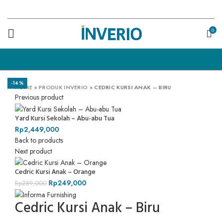
0
-14%
HOME
»
PRODUK INVERIO
»
CEDRIC KURSI ANAK – BIRU
Previous product
Yard Kursi Sekolah – Abu-abu Tua
Rp
2,449,000
Back to products
Next product
Cedric Kursi Anak – Orange
Rp
249,000
Rp
289,000
Cedric Kursi Anak – Biru