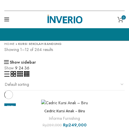
0
HOME
»
KURSI SEKOLAH BANDUNG
Showing 1–12 of 264 results
Show sidebar
Show
9
24
36
-14%
Cedric Kursi Anak – Biru
Informa Furnishing
Rp
249,000
Rp
289,000