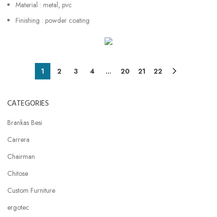
Material : metal, pvc
Finishing : powder coating
1
2
3
4
…
20
21
22
CATEGORIES
Brankas Besi
Carrera
Chairman
Chitose
Custom Furniture
ergotec