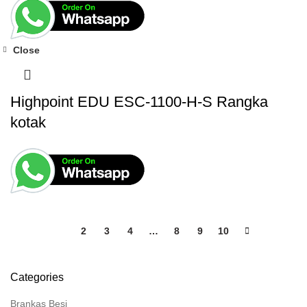
Close
Highpoint EDU ESC-1100-H-S Rangka
kotak
1
2
3
4
…
8
9
10
Categories
Brankas Besi