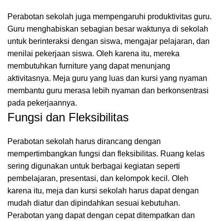
Perabotan
sekolah
juga
mempengaruhi
produktivitas
guru.
Guru
menghabiskan
sebagian
besar
waktunya
di
sekolah
untuk
berinteraksi
dengan
siswa,
mengajar
pelajaran,
dan
menilai
pekerjaan
siswa.
Oleh
karena
itu,
mereka
membutuhkan
furniture
yang
dapat
menunjang
aktivitasnya.
Meja
guru
yang
luas
dan
kursi
yang
nyaman
membantu
guru
merasa
lebih
nyaman
dan
berkonsentrasi
pada
pekerjaannya.
Fungsi
dan
Fleksibilitas
Perabotan
sekolah
harus
dirancang
dengan
mempertimbangkan
fungsi
dan
fleksibilitas.
Ruang
kelas
sering
digunakan
untuk
berbagai
kegiatan
seperti
pembelajaran,
presentasi,
dan
kelompok
kecil.
Oleh
karena
itu,
meja
dan
kursi
sekolah
harus
dapat
dengan
mudah
diatur
dan
dipindahkan
sesuai
kebutuhan.
Perabotan
yang
dapat
dengan
cepat
ditempatkan
dan