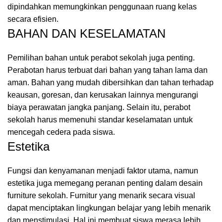
dipindahkan
memungkinkan
penggunaan
ruang
kelas
secara
efisien.
BAHAN
DAN
KESELAMATAN
Pemilihan
bahan
untuk
perabot
sekolah
juga
penting.
Perabotan
harus
terbuat
dari
bahan
yang
tahan
lama
dan
aman.
Bahan
yang
mudah
dibersihkan
dan
tahan
terhadap
keausan,
goresan,
dan
kerusakan
lainnya
mengurangi
biaya
perawatan
jangka
panjang.
Selain
itu,
perabot
sekolah
harus
memenuhi
standar
keselamatan
untuk
mencegah
cedera
pada
siswa.
Estetika
Fungsi
dan
kenyamanan
menjadi
faktor
utama,
namun
estetika
juga
memegang
peranan
penting
dalam
desain
furniture
sekolah.
Furnitur
yang
menarik
secara
visual
dapat
menciptakan
lingkungan
belajar
yang
lebih
menarik
dan
menstimulasi.
Hal
ini
membuat
siswa
merasa
lebih