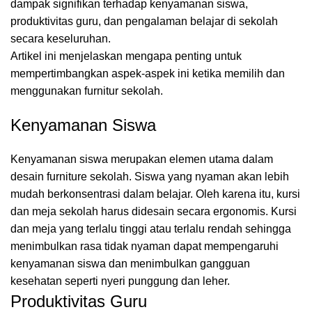
dampak
signifikan
terhadap
kenyamanan
siswa,
produktivitas
guru,
dan
pengalaman
belajar
di
sekolah
secara
keseluruhan.
Artikel
ini
menjelaskan
mengapa
penting
untuk
mempertimbangkan
aspek-aspek
ini
ketika
memilih
dan
menggunakan
furnitur
sekolah.
Kenyamanan
Siswa
Kenyamanan
siswa
merupakan
elemen
utama
dalam
desain
furniture
sekolah.
Siswa
yang
nyaman
akan
lebih
mudah
berkonsentrasi
dalam
belajar.
Oleh
karena
itu,
kursi
dan
meja
sekolah
harus
didesain
secara
ergonomis.
Kursi
dan
meja
yang
terlalu
tinggi
atau
terlalu
rendah
sehingga
menimbulkan
rasa
tidak
nyaman
dapat
mempengaruhi
kenyamanan
siswa
dan
menimbulkan
gangguan
kesehatan
seperti
nyeri
punggung
dan
leher.
Produktivitas
Guru