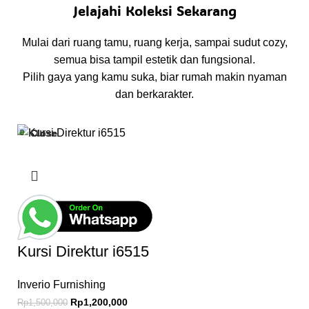
Jelajahi Koleksi Sekarang
Mulai dari ruang tamu, ruang kerja, sampai sudut cozy,
semua bisa tampil estetik dan fungsional.
Pilih gaya yang kamu suka, biar rumah makin nyaman
dan berkarakter.
Close
Close
Close
Close
Close
-20%
-19%
-12%
-15%
-14%
Kursi Direktur i6515
Inverio Furnishing
Rp
1,200,000
Rp
1,500,000