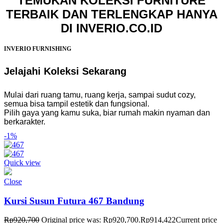
TEMUKAN KOLEKSI FURNITURE
TERBAIK DAN TERLENGKAP HANYA
DI INVERIO.CO.ID
INVERIO FURNISHING
Jelajahi Koleksi Sekarang
Mulai dari ruang tamu, ruang kerja, sampai sudut cozy,
semua bisa tampil estetik dan fungsional.
Pilih gaya yang kamu suka, biar rumah makin nyaman dan
berkarakter.
-1%
Quick view
Close
Kursi Susun Futura 467 Bandung
Rp
920,700
Original price was: Rp920,700.
Rp
914,422
Current price