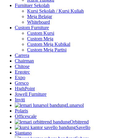
Furnituer Sekolah
Kursi Sekolah / Kursi Kuliah
Meja Belajar
Whiteboard
Custom Furniture
Custom Kursi
Custom Meja
Custom Meja Kubikal
Custom Meja Partisi
Carrera
Chairman
Chitose
Ergotec
Expo
Gresco
HighPoint
Jowell Furniture
Inviti
Lunarsol
Polaris
Officescale
Orbitrend
Savello
Siantano