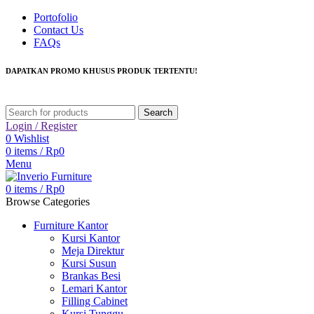
Portofolio
Contact Us
FAQs
DAPATKAN PROMO KHUSUS PRODUK TERTENTU!
Search
Login / Register
0
Wishlist
0
items
/
Rp
0
Menu
0
items
/
Rp
0
Browse Categories
Furniture Kantor
Kursi Kantor
Meja Direktur
Kursi Susun
Brankas Besi
Lemari Kantor
Filling Cabinet
Kursi Tunggu