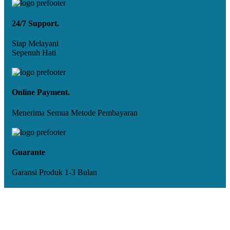
24/7 Support.
Siap Melayani
Sepenuh Hati
Online Payment.
Menerima Semua Metode Pembayaran
Guarante
Garansi Produk 1-3 Bulan
INVERIO FURNISHING
Adalah Perusahaan yang bergerak
sebagai Produsen dan Distributor Furniture kantor dan Sekolah