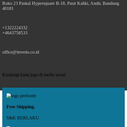
Ruko 23 Paskal Hypersquare B-18, Pasir Kaliki, Andir, Bandung
40181
+1322224332
+4643758533
office@inverio.co.id
Kunjungi kami juga di media sosial
Free Shipping.
S&K BERLAKU