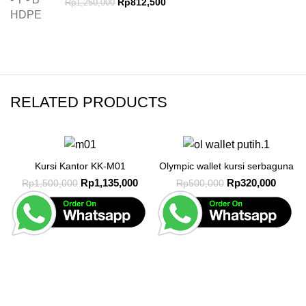
Rp
812,500
Rp
1,250,000
RELATED PRODUCTS
-24%
-36%
Kursi Kantor KK-M01
Olympic wallet kursi serbaguna
Rp
1,135,000
Rp
320,000
Rp
1,500,000
Rp
500,000