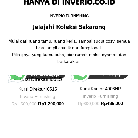
HANYA DI INVERIO.CO.ID
INVERIO FURNISHING
Jelajahi Koleksi Sekarang
Mulai dari ruang tamu, ruang kerja, sampai sudut cozy, semua
bisa tampil estetik dan fungsional.
Pilih gaya yang kamu suka, biar rumah makin nyaman dan
berkarakter.
-20%
-19%
-
Kursi Kantor 4006HR
Kursi Direktur i6515
Inverio Furnishing
Inverio Furnishing
Rp
485,000
Rp
1,200,000
Rp
600,000
Rp
1,500,000