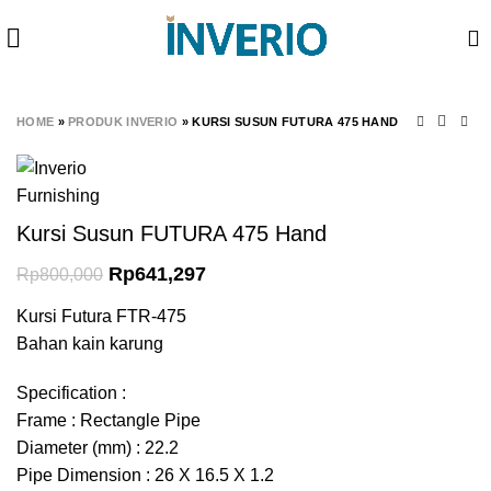
360 product view
-20%
HOME
»
PRODUK INVERIO
»
KURSI SUSUN FUTURA 475 HAND
Kursi Susun FUTURA 475 Hand
Rp
641,297
Rp
800,000
Kursi Futura FTR-475
Bahan kain karung
Specification :
Frame : Rectangle Pipe
Diameter (mm) : 22.2
Pipe Dimension : 26 X 16.5 X 1.2