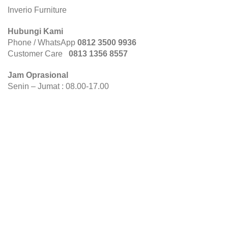
Inverio Furniture
Hubungi Kami
Phone / WhatsApp
0812 3500 9936
Customer Care
0
813 1356 8557
Jam Oprasional
Senin – Jumat : 08.00-17.00
Sabtu : 08.00-15.00
Minggu : Libur
Pusat Bantuan
Furniture Bandung | Furniture Kantor
Kebijakan dan Privasi
FAQs