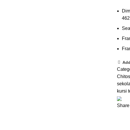
Dim
462
Sea
Fra
Fra
Add
Categ
Chito
sekol
kursi
Share