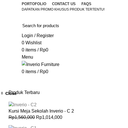
PORTOFOLIO
CONTACT US
FAQS
DAPATKAN PROMO KHUSUS PRODUK TERTENTU!
Login / Register
0
Wishlist
0
items
/
Rp
0
Menu
0
items
/
Rp
0
Browse Categories
HOME
FURNITURE & AKSESORIS
DESAIN INTERIOR
Produk Terbaru
Close
Close
Close
Close
Close
Close
Close
Close
Kursi Meja Sekolah Inverio - C 2
Rp
1,560,000
Rp
1,014,000