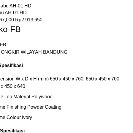
bu AH-01 HD
67,000
Rp
2,913,650
ko FB
 FB
 ONGKIR WILAYAH BANDUNG
Spesifikasi
ension W x D x H (mm) 650 x 450 x 760, 650 x 450 x 700,
 x 450 x 640
le Top Material Polywood
me Finishing Powder Coating
me Colour Ivory
 Spesifikasi