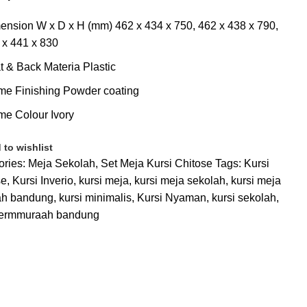
ension W x D x H (mm) 462 x 434 x 750, 462 x 438 x 790,
 x 441 x 830
t & Back Materia Plastic
me Finishing Powder coating
me Colour Ivory
 to wishlist
ories:
Meja Sekolah
,
Set Meja Kursi Chitose
Tags:
Kursi
se
,
Kursi Inverio
,
kursi meja
,
kursi meja sekolah
,
kursi meja
ah bandung
,
kursi minimalis
,
Kursi Nyaman
,
kursi sekolah
,
 termmuraah bandung