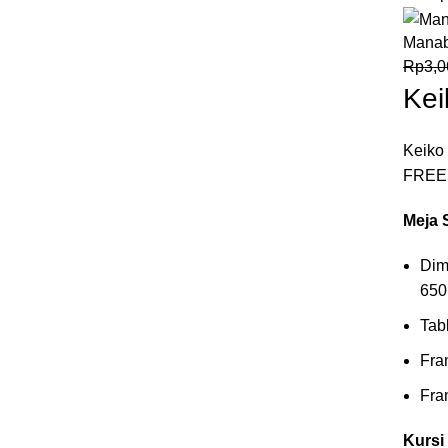
Mana
Rp
3,0
Kei
Keiko
FREE
Meja 
Dim
650
Tab
Fra
Fra
Kursi