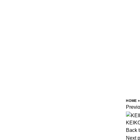
CUSTOM FURNITURE
INSPIRASI
PORTOFOLIO
HOME
Previ
KEIKO
Back t
Next 