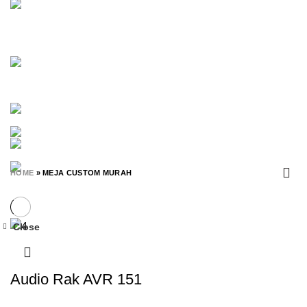
ORBITREND
18 PRODUCTS
PARTISI
25 PRODUCTS
POLARIS
30 PRODUCTS
RAK BUKU
20 PRODUCTS
RAK SEPATU
7 PRODUCTS
RAK SERBAGUNA
98 PRODUCTS
RAK TV
2 PRODUCTS
RANJANG SUSUN
15 PRODUCTS
SAVELLO
0 PRODUCTS
SCHOOL FURNITURE
365 PRODUCTS
SET MEJA KURSI SEKOLAH
56 PRODUCTS
SIANTANO
0 PRODUCTS
SPAREPART
0 PRODUCTS
SUBARU
1 PRODUCT
TIANG ANTRIAN
0 PRODUCTS
UNO
0 PRODUCTS
VIP
3 PRODUCTS
WHITEBOARD
32 PRODUCTS
ZAO
0 PRODUCTS
HOME
»
MEJA CUSTOM MURAH
Close
-17%
Audio Rak AVR 151