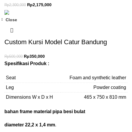
Rp
2,175,000
Rp
2,300,000
Close
-30%
Custom Kursi Model Catur Bandung
Rp
350,000
Rp
500,000
Spesifikasi Produk :
Seat
Foam and synthetic leather
Leg
Powder coating
Dimensions W x D x H
465 x 750 x 810 mm
bahan frame material pipa besi bulat
diameter 22,2 x 1,4 mm
.