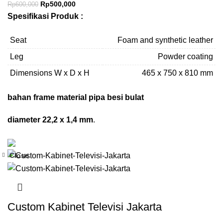
Rp
500,000
Rp
600,000
Spesifikasi Produk :
Seat
Foam and synthetic leather
Leg
Powder coating
Dimensions W x D x H
465 x 750 x 810 mm
bahan frame material pipa besi bulat
diameter 22,2 x 1,4 mm
.
Close
-5%
Custom Kabinet Televisi Jakarta