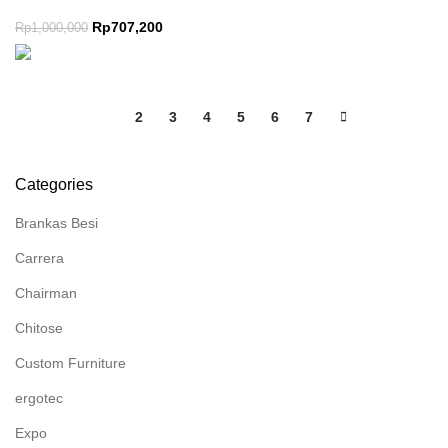
Rp
707,200
Rp
1,000,000
1
2
3
4
5
6
7
Categories
Brankas Besi
Carrera
Chairman
Chitose
Custom Furniture
ergotec
Expo