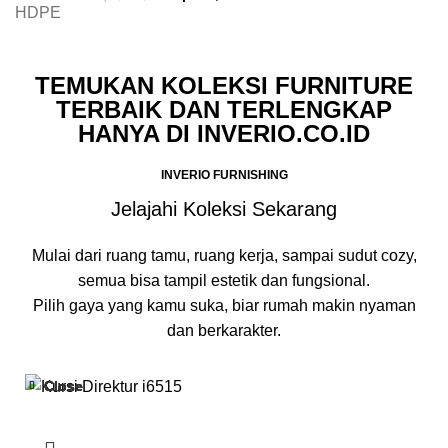
TEMUKAN KOLEKSI FURNITURE
TERBAIK DAN TERLENGKAP
HANYA DI INVERIO.CO.ID
INVERIO FURNISHING
Jelajahi Koleksi Sekarang
Mulai dari ruang tamu, ruang kerja, sampai sudut cozy,
semua bisa tampil estetik dan fungsional.
Pilih gaya yang kamu suka, biar rumah makin nyaman
dan berkarakter.
Close
Close
Close
Close
Close
-20%
-19%
-12%
-15%
-14%