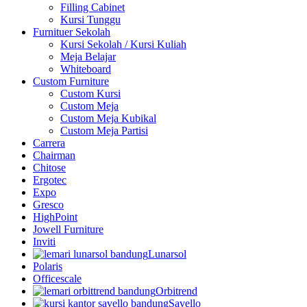
Filling Cabinet
Kursi Tunggu
Furnituer Sekolah
Kursi Sekolah / Kursi Kuliah
Meja Belajar
Whiteboard
Custom Furniture
Custom Kursi
Custom Meja
Custom Meja Kubikal
Custom Meja Partisi
Carrera
Chairman
Chitose
Ergotec
Expo
Gresco
HighPoint
Jowell Furniture
Inviti
Lunarsol
Polaris
Officescale
Orbitrend
Savello