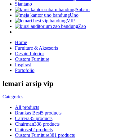
Siantano
Subaru
Uno
VIP
Zao
Home
Furniture & Aksesoris
Desain Interior
Custom Furniture
Inspirasi
Portofolio
lemari arsip vip
Categories
All
products
Brankas Besi
5 products
Carrera
35 products
Chairman
338 products
Chitose
42 products
Custom Furniture
381 products