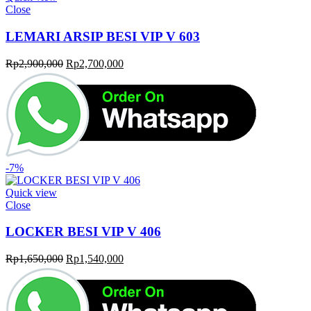
Close
LEMARI ARSIP BESI VIP V 603
Original
Current
Rp
2,900,000
Rp
2,700,000
price
price
was:
is:
Rp2,900,000.
Rp2,700,000.
-7%
Quick view
Close
LOCKER BESI VIP V 406
Original
Current
Rp
1,650,000
Rp
1,540,000
price
price
was:
is:
Rp1,650,000.
Rp1,540,000.