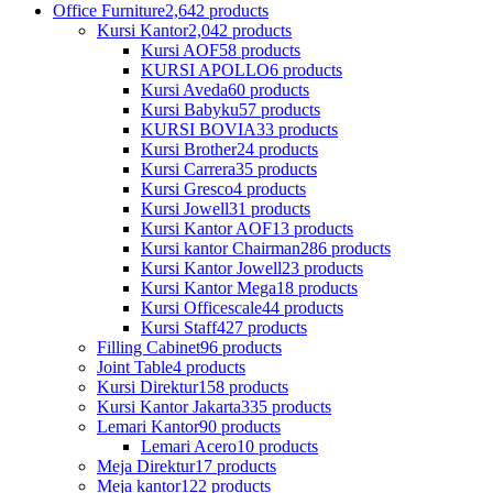
Office Furniture
2,642 products
Kursi Kantor
2,042 products
Kursi AOF
58 products
KURSI APOLLO
6 products
Kursi Aveda
60 products
Kursi Babyku
57 products
KURSI BOVIA
33 products
Kursi Brother
24 products
Kursi Carrera
35 products
Kursi Gresco
4 products
Kursi Jowell
31 products
Kursi Kantor AOF
13 products
Kursi kantor Chairman
286 products
Kursi Kantor Jowell
23 products
Kursi Kantor Mega
18 products
Kursi Officescale
44 products
Kursi Staff
427 products
Filling Cabinet
96 products
Joint Table
4 products
Kursi Direktur
158 products
Kursi Kantor Jakarta
335 products
Lemari Kantor
90 products
Lemari Acero
10 products
Meja Direktur
17 products
Meja kantor
122 products