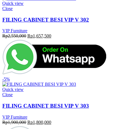
Quick view
Close
FILING CABINET BESI VIP V 302
VIP Furniture
Original
Current
Rp
2,550,000
Rp
1,657,500
price
price
was:
is:
Rp2,550,000.
Rp1,657,500.
-5%
Quick view
Close
FILING CABINET BESI VIP V 303
VIP Furniture
Original
Current
Rp
1,900,000
Rp
1,800,000
price
price