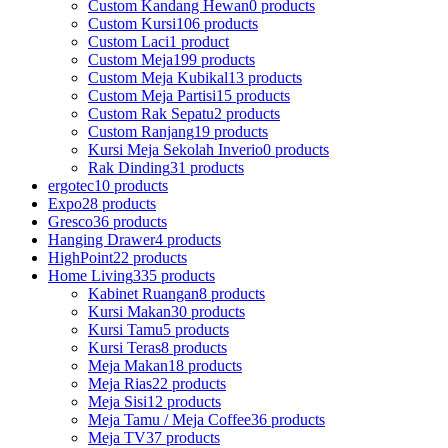
Custom Kandang Hewan
0 products
Custom Kursi
106 products
Custom Laci
1 product
Custom Meja
199 products
Custom Meja Kubikal
13 products
Custom Meja Partisi
15 products
Custom Rak Sepatu
2 products
Custom Ranjang
19 products
Kursi Meja Sekolah Inverio
0 products
Rak Dinding
31 products
ergotec
10 products
Expo
28 products
Gresco
36 products
Hanging Drawer
4 products
HighPoint
22 products
Home Living
335 products
Kabinet Ruangan
8 products
Kursi Makan
30 products
Kursi Tamu
5 products
Kursi Teras
8 products
Meja Makan
18 products
Meja Rias
22 products
Meja Sisi
12 products
Meja Tamu / Meja Coffee
36 products
Meja TV
37 products