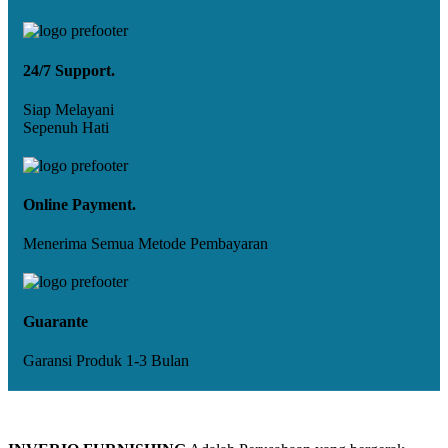
24/7 Support.
Siap Melayani
Sepenuh Hati
Online Payment.
Menerima Semua Metode Pembayaran
Guarante
Garansi Produk 1-3 Bulan