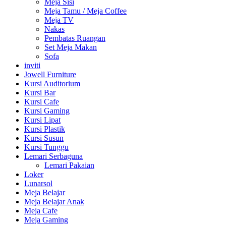
Meja Sisi
Meja Tamu / Meja Coffee
Meja TV
Nakas
Pembatas Ruangan
Set Meja Makan
Sofa
inviti
Jowell Furniture
Kursi Auditorium
Kursi Bar
Kursi Cafe
Kursi Gaming
Kursi Lipat
Kursi Plastik
Kursi Susun
Kursi Tunggu
Lemari Serbaguna
Lemari Pakaian
Loker
Lunarsol
Meja Belajar
Meja Belajar Anak
Meja Cafe
Meja Gaming