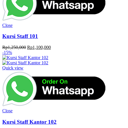
Close
Kursi Staff 101
Original
Current
Rp
1,250,000
Rp
1,100,000
price
price
-15%
was:
is:
Rp1,250,000.
Rp1,100,000.
Quick view
Close
Kursi Staff Kantor 102