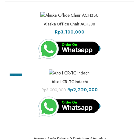
Alaska Office Chair ACH330
Rp
3,100,000
-26%
Alto I CR-TC Indachi
Rp
2,220,000
Rp
3,000,000