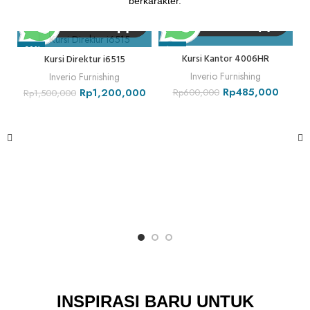
berkarakter.
-20%
-19%
-
Kursi Kantor 4006HR
Kursi Direktur i6515
Inverio Furnishing
Inverio Furnishing
Rp
485,000
Rp
1,200,000
Rp
600,000
Rp
1,500,000
INSPIRASI BARU UNTUK