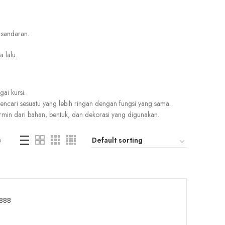
sandaran.
a
lalu.
gai
kursi.
encari
sesuatu
yang
lebih
ringan
dengan
fungsi
yang
sama.
rmin
dari
bahan,
bentuk,
dan
dekorasi
yang
digunakan.
6