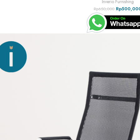
Inverio Furnishing
Rp
500,00
Rp
650,000