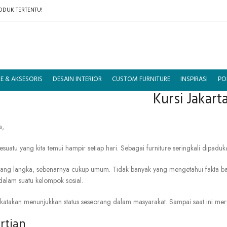
DUK TERTENTU!
E & AKSESORIS
DESAIN INTERIOR
CUSTOM FURNITURE
INSPIRASI
PO
Kursi Jakart
a,
esuatu
yang
kita
temui
hampir
setiap
hari. S
ebagai
furniture
seringkali
dipaduk
yang
langka,
sebenarnya
cukup
umum.
Tidak
banyak
yang
mengetahui
fakta
b
dalam
suatu
kelompok
sosial.
ikatakan
menunjukkan
status
seseorang
dalam
masyarakat.
Sampai
saat
ini
m
er
rtian