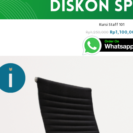
Kursi Staff 101
Rp
1,100,0
Rp
1,250,000