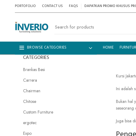
PORTOFOLIO
CONTACT US
FAQS
DAPATKAN PROMO KHUSUS PRO
HOME
FURNITUR
BROWSE CATEGORIES
CATEGORIES
Brankas Besi
Kursi Jakart
Carrera
Ini
adalah
s
Chairman
Chitose
Bukan
hal
seseorang
Custom Furniture
Juga
bisa
d
ergotec
Penge
Expo