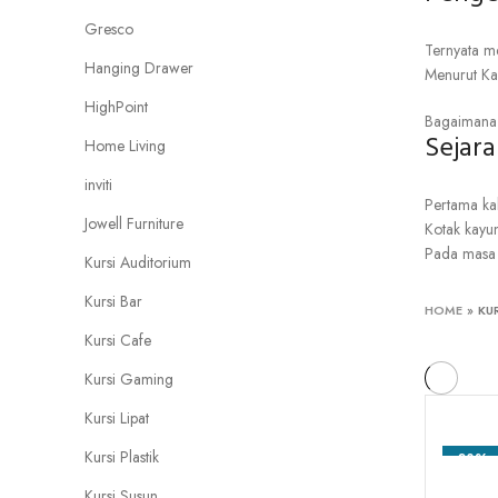
Gresco
Ternyata
m
Hanging Drawer
Menurut
Ka
HighPoint
Bagaimana
Sejar
Home Living
inviti
Pertama
kal
Jowell Furniture
Kotak
kayu
Pada
masa
Kursi Auditorium
Kursi Bar
HOME
»
KU
Kursi Cafe
Kursi Gaming
Kursi Lipat
Kursi Plastik
-23%
Kursi Susun