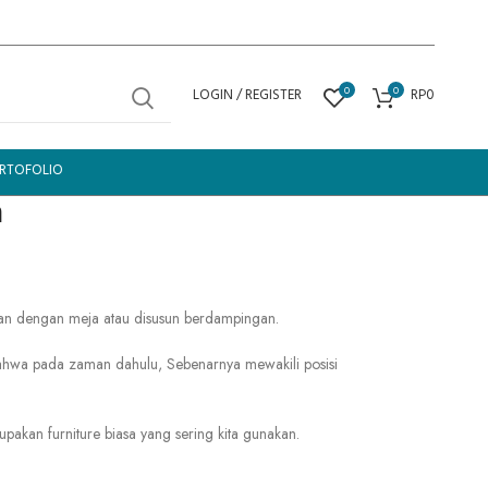
0
0
LOGIN / REGISTER
RP
0
RTOFOLIO
a
an
dengan
meja
atau
disusun
berdampingan.
ahwa
pada
zaman
dahulu,
S
ebenarnya
mewakili
posisi
upakan
furniture
biasa
yang
sering
kita
gunakan.