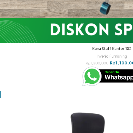
Kursi Staff Kantor 102
Inverio Furnishing
Rp
1,100,0
Rp
1,300,000