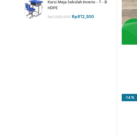
Kursi Meja Sekolah Inverio - T - B
HDPE
Rp
812,500
Rp
1,250,000
-14%