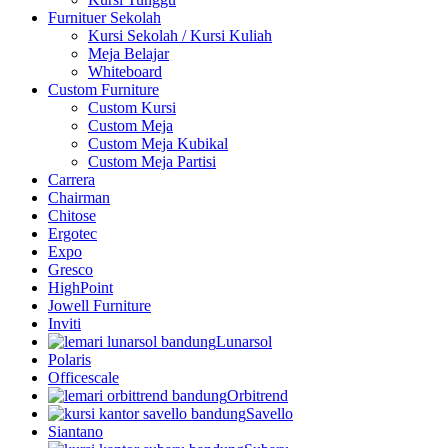
Furnituer Sekolah
Kursi Sekolah / Kursi Kuliah
Meja Belajar
Whiteboard
Custom Furniture
Custom Kursi
Custom Meja
Custom Meja Kubikal
Custom Meja Partisi
Carrera
Chairman
Chitose
Ergotec
Expo
Gresco
HighPoint
Jowell Furniture
Inviti
Lunarsol
Polaris
Officescale
Orbitrend
Savello
Siantano