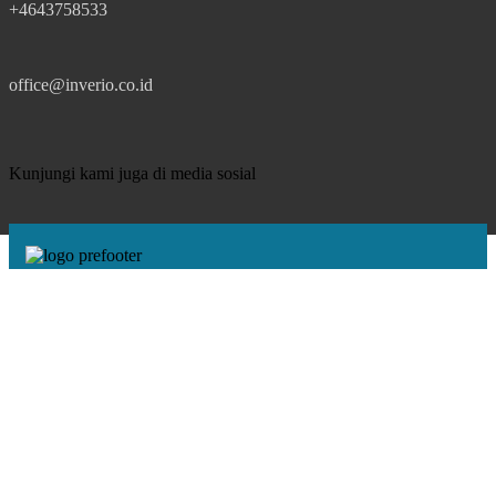
+4643758533
office@inverio.co.id
Kunjungi kami juga di media sosial
Free Shipping.
S&K BERLAKU
24/7 Support.
Siap Melayani
Sepenuh Hati