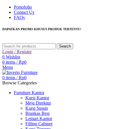
Portofolio
Contact Us
FAQs
DAPATKAN PROMO KHUSUS PRODUK TERTENTU!
Search
Login / Register
0
Wishlist
0
items
/
Rp
0
Menu
0
items
/
Rp
0
Browse Categories
Furniture Kantor
Kursi Kantor
Meja Direktur
Kursi Susun
Brankas Besi
Lemari Kantor
Filling Cabinet
Kursi Tunggu