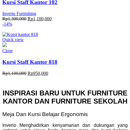
Kursi Staff Kantor 102
Inverio Furnishing
Original
Current
Rp
1,300,000
Rp
1,100,000
price
price
-14%
was:
is:
Rp1,300,000.
Rp1,100,000.
Quick view
Close
Kursi Staff Kantor 818
Original
Current
Rp
1,100,000
Rp
950,000
price
price
was:
is:
Rp1,100,000.
Rp950,000.
INSPIRASI BARU UNTUK FURNITURE
KANTOR DAN FURNITURE SEKOLAH
Meja Dan Kursi Belajar Ergonomis
Inverio Menghadirkan kenyamanan dan dukungan yang