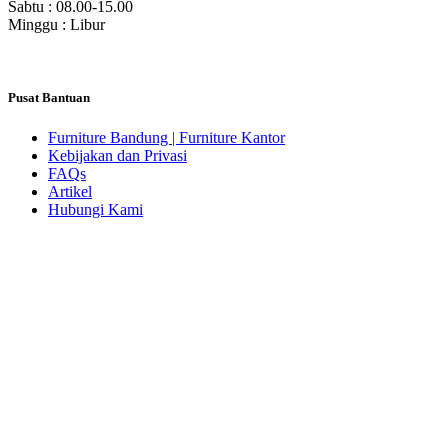
Sabtu : 08.00-15.00
Minggu : Libur
Pusat Bantuan
Furniture Bandung | Furniture Kantor
Kebijakan dan Privasi
FAQs
Artikel
Hubungi Kami
Link Marketplace
METODE PEMBAYARAN
LOKASI KAMI