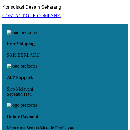
Konsultasi Desain Sekarang
CONTACT OUR COMPANY
Free Shipping.
S&K BERLAKU
24/7 Support.
Siap Melayani
Sepenuh Hati
Online Payment.
Menerima Semua Metode Pembayaran