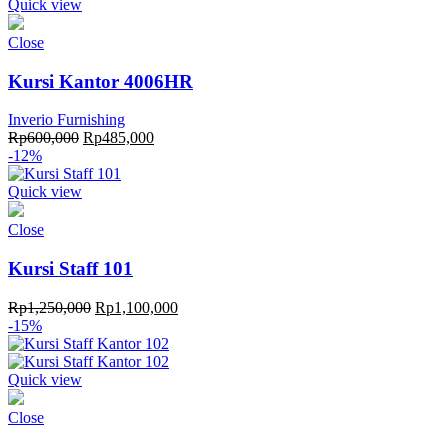
Quick view
Close
Kursi Kantor 4006HR
Inverio Furnishing
Original
Current
Rp
600,000
Rp
485,000
price
price
-12%
was:
is:
Rp600,000.
Rp485,000.
Quick view
Close
Kursi Staff 101
Original
Current
Rp
1,250,000
Rp
1,100,000
price
price
-15%
was:
is:
Rp1,250,000.
Rp1,100,000.
Quick view
Close