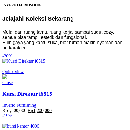
INVERIO FURNISHING
Jelajahi Koleksi Sekarang
Mulai dari ruang tamu, ruang kerja, sampai sudut cozy,
semua bisa tampil estetik dan fungsional.
Pilih gaya yang kamu suka, biar rumah makin nyaman dan
berkarakter.
-20%
Quick view
Close
Kursi Direktur i6515
Inverio Furnishing
Original
Current
Rp
1,500,000
Rp
1,200,000
price
price
-19%
was:
is:
Rp1,500,000.
Rp1,200,000.