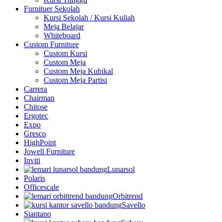
Furnituer Sekolah
Kursi Sekolah / Kursi Kuliah
Meja Belajar
Whiteboard
Custom Furniture
Custom Kursi
Custom Meja
Custom Meja Kubikal
Custom Meja Partisi
Carrera
Chairman
Chitose
Ergotec
Expo
Gresco
HighPoint
Jowell Furniture
Inviti
Lunarsol
Polaris
Officescale
Orbitrend
Savello
Siantano