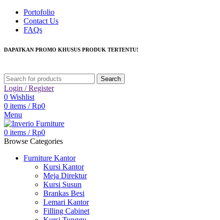
Portofolio
Contact Us
FAQs
DAPATKAN PROMO KHUSUS PRODUK TERTENTU!
Search
Login / Register
0
Wishlist
0
items
/
Rp
0
Menu
0
items
/
Rp
0
Browse Categories
Furniture Kantor
Kursi Kantor
Meja Direktur
Kursi Susun
Brankas Besi
Lemari Kantor
Filling Cabinet
Kursi Tunggu