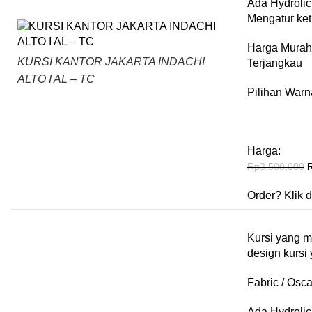
Ada Hydrolic
Mengatur ket
Harga Murah
KURSI KANTOR JAKARTA INDACHI
Terjangkau
ALTO I AL – TC
Pilihan Warn
Harga:
Rp
3,500,000
Order?
Klik d
Kursi yang 
design kursi
Fabric / Osca
Ada Hydrolic