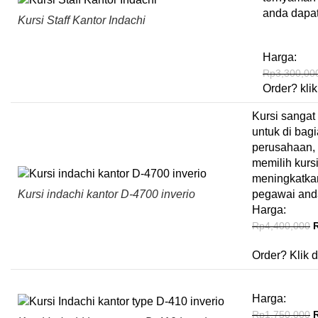
anda dapa
Kursi Staff Kantor Indachi
Harga:
Rp
3,300,00
Order?
klik
Kursi sangat
untuk di bag
perusahaan,
memilih kursi
meningkatkan
Kursi indachi kantor D-4700 inverio
pegawai and
Harga:
Rp
4,400,000
Order?
Klik d
Harga:
Rp
1,750,000