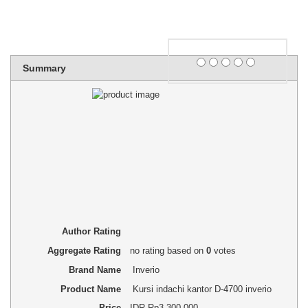
Rating
Summary
1 star
2 stars
3 stars
4 stars
5 stars
Author Rating
Aggregate Rating
no rating
based on
0
votes
Brand Name
Inverio
Product Name
Kursi indachi kantor D-4700 inverio
Price
IDR
Rp3,300,000