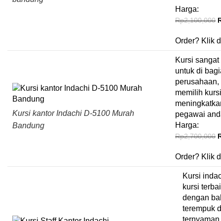
Harga:
Rp
2,100,000
Order?
Klik d
Kursi sangat
untuk di bag
perusahaan,
memilih kursi
meningkatkan
Kursi kantor Indachi D-5100 Murah
pegawai and
Harga:
Bandung
Rp
2,700,000
Order?
Klik d
Kursi indac
kursi terba
dengan bah
terempuk 
ternyaman 