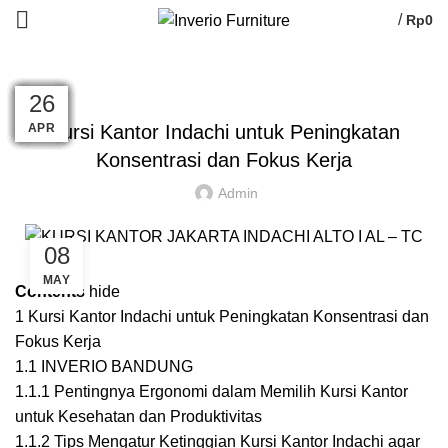
/
Rp
0
HOME
»
INSPIRASI
»
KURSI KANTOR INDACHI UNTUK PENINGKATAN
KONSENTRASI DAN FOKUS KERJA
,
,
,
,
KURSI
KURSI BANDUNG
KURSI INDACHI
KURSI KANTOR
03
22
06
30
26
26
26
26
26
26
26
26
KURSI KERJA KANTOR
AUG
APR
APR
APR
APR
APR
APR
APR
APR
JUL
JUL
JUL
Kursi Kantor Indachi untuk Peningkatan
Konsentrasi dan Fokus Kerja
Admin
08
MAY
Contents
hide
1
Kursi Kantor Indachi untuk Peningkatan Konsentrasi dan
Fokus Kerja
1.1
INVERIO BANDUNG
1.1.1
Pentingnya Ergonomi dalam Memilih Kursi Kantor
untuk Kesehatan dan Produktivitas
1.1.2
Tips Mengatur Ketinggian Kursi Kantor Indachi agar