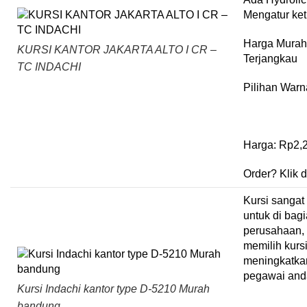
Mengatur ket
Harga Murah
KURSI KANTOR JAKARTA ALTO I CR –
Terjangkau
TC INDACHI
Pilihan Warn
Harga:
Rp
2,
Order?
Klik d
Kursi sangat
untuk di bag
perusahaan,
memilih kursi
meningkatkan
pegawai and
Kursi Indachi kantor type D-5210 Murah
bandung