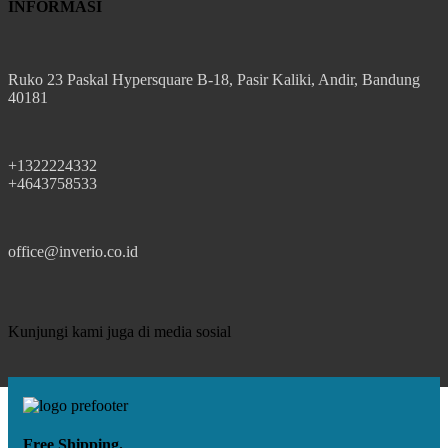
INFORMASI
Ruko 23 Paskal Hypersquare B-18, Pasir Kaliki, Andir, Bandung
40181
+1322224332
+4643758533
office@inverio.co.id
Kunjungi kami juga di media sosial
Free Shipping.