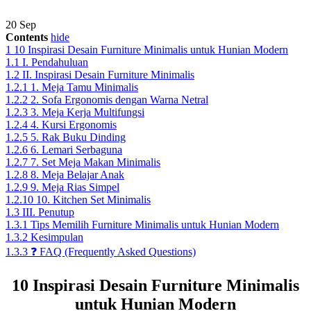
20
Sep
Contents
hide
1
10 Inspirasi Desain Furniture Minimalis untuk Hunian Modern
1.1
I. Pendahuluan
1.2
II. Inspirasi Desain Furniture Minimalis
1.2.1
1. Meja Tamu Minimalis
1.2.2
2. Sofa Ergonomis dengan Warna Netral
1.2.3
3. Meja Kerja Multifungsi
1.2.4
4. Kursi Ergonomis
1.2.5
5. Rak Buku Dinding
1.2.6
6. Lemari Serbaguna
1.2.7
7. Set Meja Makan Minimalis
1.2.8
8. Meja Belajar Anak
1.2.9
9. Meja Rias Simpel
1.2.10
10. Kitchen Set Minimalis
1.3
III. Penutup
1.3.1
Tips Memilih Furniture Minimalis untuk Hunian Modern
1.3.2
Kesimpulan
1.3.3
❓ FAQ (Frequently Asked Questions)
10 Inspirasi Desain Furniture Minimalis
untuk Hunian Modern