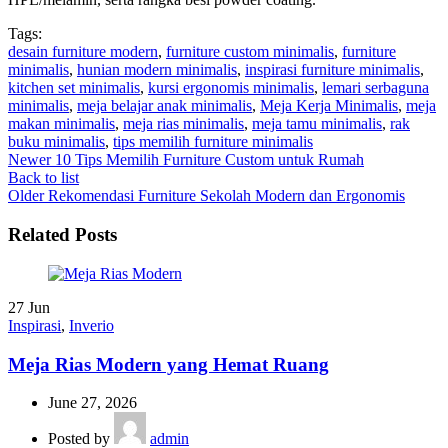
Tags:
desain furniture modern
,
furniture custom minimalis
,
furniture
minimalis
,
hunian modern minimalis
,
inspirasi furniture minimalis
,
kitchen set minimalis
,
kursi ergonomis minimalis
,
lemari serbaguna
minimalis
,
meja belajar anak minimalis
,
Meja Kerja Minimalis
,
meja
makan minimalis
,
meja rias minimalis
,
meja tamu minimalis
,
rak
buku minimalis
,
tips memilih furniture minimalis
Newer
10 Tips Memilih Furniture Custom untuk Rumah
Back to list
Older
Rekomendasi Furniture Sekolah Modern dan Ergonomis
Related Posts
27
Jun
Inspirasi
,
Inverio
Meja Rias Modern yang Hemat Ruang
June 27, 2026
Posted by
admin