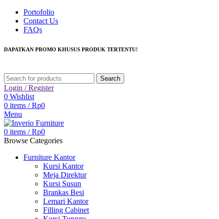
Portofolio
Contact Us
FAQs
DAPATKAN PROMO KHUSUS PRODUK TERTENTU!
Search
Login / Register
0
Wishlist
0
items
/
Rp
0
Menu
0
items
/
Rp
0
Browse Categories
Furniture Kantor
Kursi Kantor
Meja Direktur
Kursi Susun
Brankas Besi
Lemari Kantor
Filling Cabinet
Kursi Tunggu