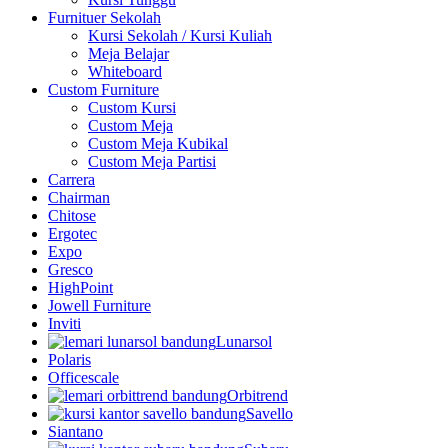
Furnituer Sekolah
Kursi Sekolah / Kursi Kuliah
Meja Belajar
Whiteboard
Custom Furniture
Custom Kursi
Custom Meja
Custom Meja Kubikal
Custom Meja Partisi
Carrera
Chairman
Chitose
Ergotec
Expo
Gresco
HighPoint
Jowell Furniture
Inviti
Lunarsol
Polaris
Officescale
Orbitrend
Savello
Siantano