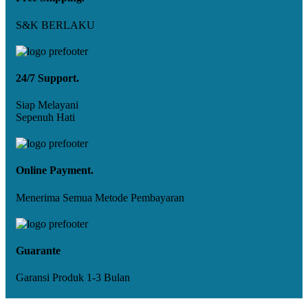
S&K BERLAKU
24/7 Support.
Siap Melayani
Sepenuh Hati
Online Payment.
Menerima Semua Metode Pembayaran
Guarante
Garansi Produk 1-3 Bulan