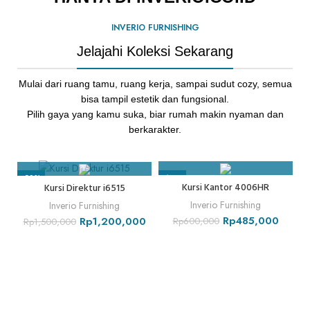
INVERIO FURNISHING
Jelajahi Koleksi Sekarang
Mulai dari ruang tamu, ruang kerja, sampai sudut cozy, semua
bisa tampil estetik dan fungsional.
Pilih gaya yang kamu suka, biar rumah makin nyaman dan
berkarakter.
-20%
-19%
-
Kursi Kantor 4006HR
Kursi Direktur i6515
Inverio Furnishing
Inverio Furnishing
Rp
485,000
Rp
1,200,000
Rp
600,000
Rp
1,500,000