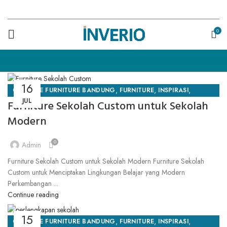
0
16
,
,
,
CUSTOME FURNITURE BANDUNG
FURNITURE
INSPIRASI
JUL
Furniture Sekolah Custom untuk Sekolah
INVERIO
Modern
0
Admin
Furniture Sekolah Custom untuk Sekolah Modern Furniture Sekolah
Custom untuk Menciptakan Lingkungan Belajar yang Modern
Perkembangan ...
Continue reading
15
,
,
,
CUSTOME FURNITURE BANDUNG
FURNITURE
INSPIRASI