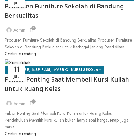
JUL
Produsen Furniture Sekolah di Bandung
INVERIO
Berkualitas
0
Admin
Produsen Furniture Sekolah di Bandung Berkualitas Produsen Furniture
Sekolah di Bandung Berkualitas untuk Berbagai Jenjang Pendidikan ...
Continue reading
11
,
,
,
FURNITURE
INSPIRASI
INVERIO
KURSI SEKOLAH
JUL
Faktor Penting Saat Membeli Kursi Kuliah
untuk Ruang Kelas
0
Admin
Faktor Penting Saat Membeli Kursi Kuliah untuk Ruang Kelas
Pendahuluan Memilih kursi kuliah bukan hanya soal harga, tetapi juga
berka...
Continue reading