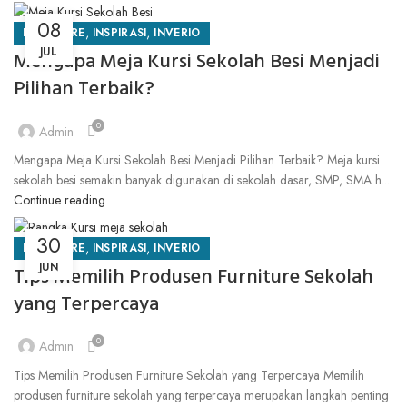
08
,
,
FURNITURE
INSPIRASI
INVERIO
JUL
Mengapa Meja Kursi Sekolah Besi Menjadi
Pilihan Terbaik?
0
Admin
Mengapa Meja Kursi Sekolah Besi Menjadi Pilihan Terbaik? Meja kursi
sekolah besi semakin banyak digunakan di sekolah dasar, SMP, SMA h...
Continue reading
30
,
,
FURNITURE
INSPIRASI
INVERIO
JUN
Tips Memilih Produsen Furniture Sekolah
yang Terpercaya
0
Admin
Tips Memilih Produsen Furniture Sekolah yang Terpercaya Memilih
produsen furniture sekolah yang terpercaya merupakan langkah penting