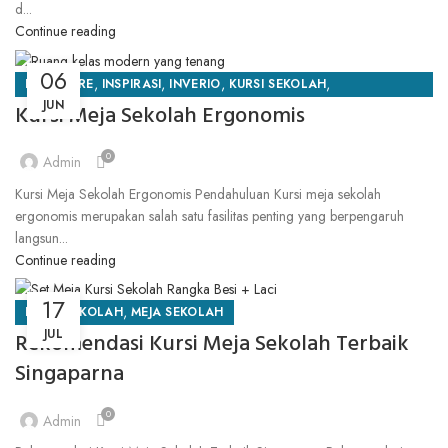
d...
Continue reading
06
,
,
,
,
FURNITURE
INSPIRASI
INVERIO
KURSI SEKOLAH
JUN
Kursi Meja Sekolah Ergonomis
MEJA SEKOLAH
0
Admin
Kursi Meja Sekolah Ergonomis Pendahuluan Kursi meja sekolah
ergonomis merupakan salah satu fasilitas penting yang berpengaruh
langsun...
Continue reading
17
,
KURSI SEKOLAH
MEJA SEKOLAH
JUL
Rekomendasi Kursi Meja Sekolah Terbaik
Singaparna
0
Admin