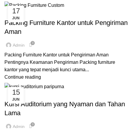
17
,
,
,
CUSTOME FURNITURE BANDUNG
FURNITURE
INSPIRASI
JUN
INVERIO
Packing Furniture Kantor untuk Pengiriman
Aman
0
Admin
Packing Furniture Kantor untuk Pengiriman Aman
Pentingnya Keamanan Pengiriman Packing furniture
kantor yang tepat menjadi kunci utama...
Continue reading
15
,
,
,
CUSTOME FURNITURE BANDUNG
FURNITURE
INSPIRASI
JUN
KURSI AUDITORIUM
Kursi Auditorium yang Nyaman dan Tahan
Lama
0
Admin