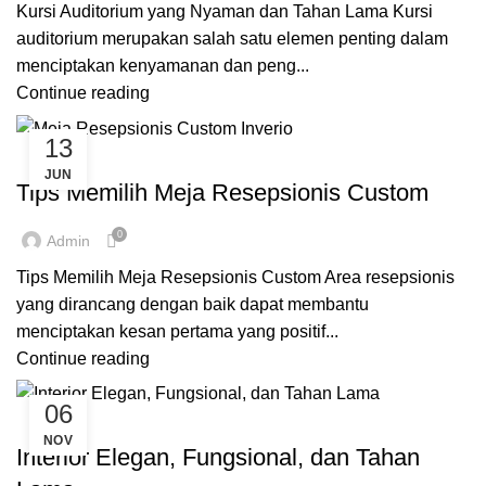
Kursi Auditorium yang Nyaman dan Tahan Lama Kursi
auditorium merupakan salah satu elemen penting dalam
menciptakan kenyamanan dan peng...
Continue reading
13
,
,
,
CUSTOME FURNITURE BANDUNG
FURNITURE
INSPIRASI
JUN
MEJA CUSTOM
Tips Memilih Meja Resepsionis Custom
0
Admin
Tips Memilih Meja Resepsionis Custom Area resepsionis
yang dirancang dengan baik dapat membantu
menciptakan kesan pertama yang positif...
Continue reading
06
,
,
CUSTOME FURNITURE BANDUNG
FURNITURE
INVERIO
NOV
Interior Elegan, Fungsional, dan Tahan