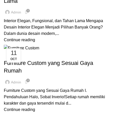
Lama
0
Admin
Interior Elegan, Fungsional, dan Tahan Lama Mengapa
Desain Interior Elegan Menjadi Pilihan Banyak Orang?
Dalam dunia desain modern,...
Continue reading
11
,
,
,
CUSTOME FURNITURE BANDUNG
FURNITURE
INSPIRASI
OCT
INVERIO
Furniture Custom yang Sesuai Gaya
Rumah
0
Admin
Furniture Custom yang Sesuai Gaya Rumah I.
Pendahuluan Halo, Sobat Inverio!Setiap rumah memiliki
karakter dan gaya tersendiri mulai d...
Continue reading