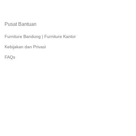
Pusat Bantuan
Furniture Bandung | Furniture Kantor
Kebijakan dan Privasi
FAQs
Artikel
Hubungi Kami
Link Marketplace
METODE PEMBAYARAN