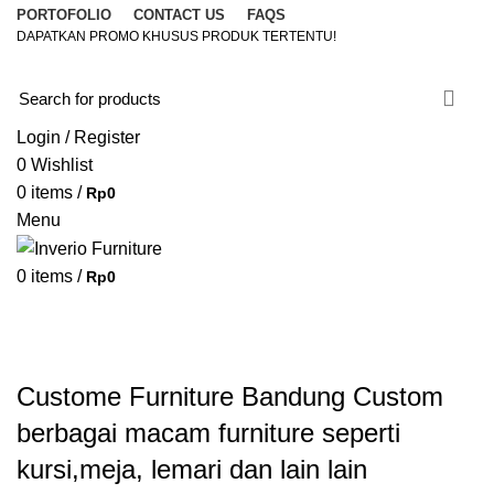
PORTOFOLIO
CONTACT US
FAQS
DAPATKAN PROMO KHUSUS PRODUK TERTENTU!
Login / Register
0
Wishlist
0
items
/
Rp
0
Menu
0
items
/
Rp
0
Browse Categories
HOME
FURNITURE & AKSESORIS
DESAIN INTERIOR
CUSTOM FURNITURE
INSPIRASI
PORTOFOLIO
HOME
»
CUSTOME FURNITURE BANDUNG
»
PAGE 2
Custome Furniture Bandung Custom
berbagai macam furniture seperti
kursi,meja, lemari dan lain lain