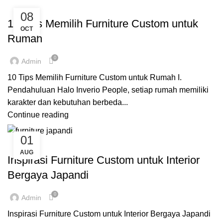
,
,
CUSTOME FURNITURE BANDUNG
FURNITURE
INSPIRASI
08
10 Tips Memilih Furniture Custom untuk
OCT
Rumah
0
Admin
10 Tips Memilih Furniture Custom untuk Rumah I.
Pendahuluan Halo Inverio People, setiap rumah memiliki
karakter dan kebutuhan berbeda...
Continue reading
01
,
,
,
CUSTOME FURNITURE BANDUNG
FURNITURE
INSPIRASI
AUG
INVERIO
Inspirasi Furniture Custom untuk Interior
Bergaya Japandi
0
Admin
Inspirasi Furniture Custom untuk Interior Bergaya Japandi