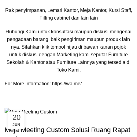
Rak penyimpanan, Lemari Kantor, Meja Kantor, Kursi Staff,
Filling cabinet dan lain lain
Hubungi Kami untuk konsultasi maupun diskusi mengenai
pengadaan barang baik pengiriman maupun produk lain
nya. Silahkan klik tombol hijau di bawah kanan pojok
untuk diskusi dengan Marketing kami seputar Furniture
Sekolah & Kantor atau Furniture Lainnya yang tersedia di
Toko Kami.
For More Information:
https://wa.me/
20
,
,
,
CUSTOME FURNITURE BANDUNG
FURNITURE
INSPIRASI
JUN
,
INVERIO
MEJA CUSTOM
Meja Meeting Custom Solusi Ruang Rapat