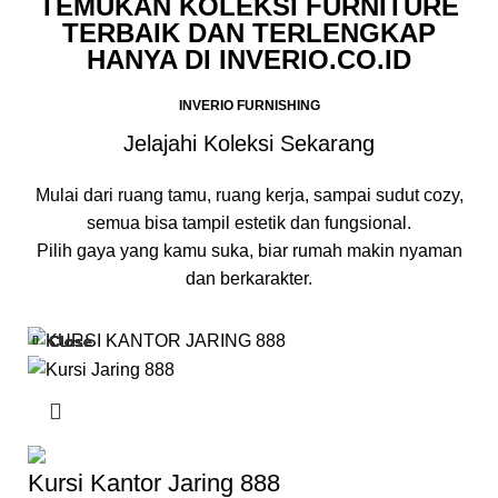
TEMUKAN KOLEKSI FURNITURE
TERBAIK DAN TERLENGKAP
HANYA DI INVERIO.CO.ID
INVERIO FURNISHING
Jelajahi Koleksi Sekarang
Mulai dari ruang tamu, ruang kerja, sampai sudut cozy,
semua bisa tampil estetik dan fungsional.
Pilih gaya yang kamu suka, biar rumah makin nyaman
dan berkarakter.
Close
Close
Close
Close
Close
-23%
-13%
-21%
-20%
-40%
Kursi Kantor Jaring 888