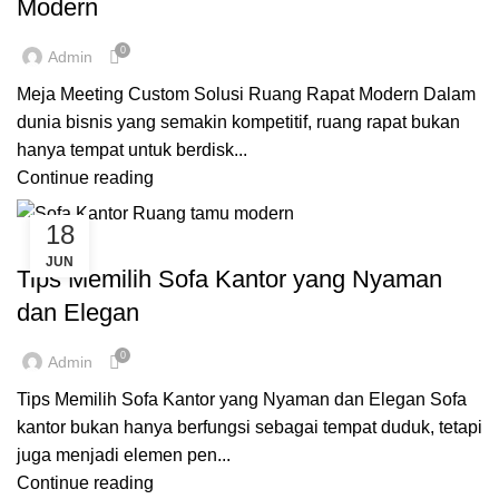
Modern
0
Admin
Meja Meeting Custom Solusi Ruang Rapat Modern Dalam
dunia bisnis yang semakin kompetitif, ruang rapat bukan
hanya tempat untuk berdisk...
Continue reading
18
,
,
,
CUSTOME FURNITURE BANDUNG
FURNITURE
INSPIRASI
JUN
INVERIO
Tips Memilih Sofa Kantor yang Nyaman
dan Elegan
0
Admin
Tips Memilih Sofa Kantor yang Nyaman dan Elegan Sofa
kantor bukan hanya berfungsi sebagai tempat duduk, tetapi
juga menjadi elemen pen...
Continue reading